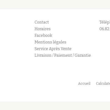
Contact
Télép
Horaires
06.82.
Facebook
Mentions légales
Service Après Vente
Livraison / Paiement / Garantie
Accueil
Calcula
M
e
n