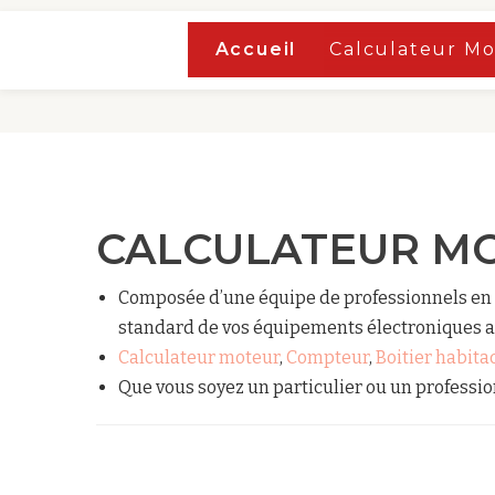
Accueil
Accueil
Calculateur M
Aller
au
contenu
CALCULATEUR M
Composée d’une équipe de professionnels en 
standard de vos équipements électroniques 
Calculateur moteur
,
Compteur
,
Boitier habit
Que vous soyez un particulier ou un professio