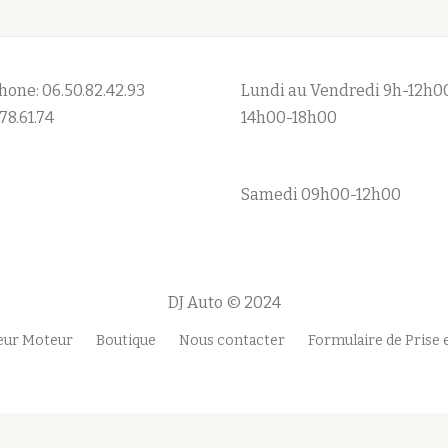
hone: 06.50.82.42.93
Lundi au Vendredi 9h-12h0
78.61.74
14h00-18h00
Samedi 09h00-12h00
DJ Auto © 2024
teur Moteur
Boutique
Nous contacter
Formulaire de Prise 
mention
légale