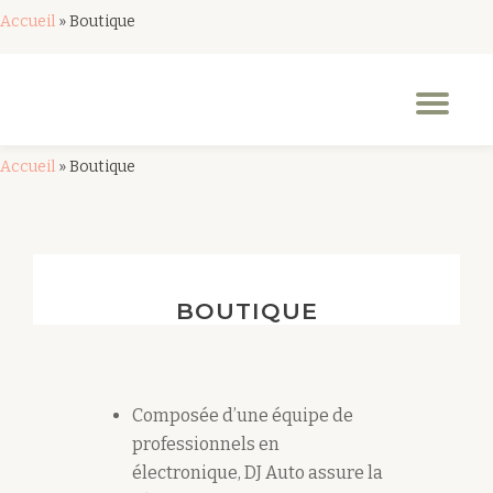
Accueil
»
Boutique
Aller
au
Dép
contenu
la
nav
Accueil
»
Boutique
BOUTIQUE
Composée d’une équipe de
professionnels en
électronique, DJ Auto assure la