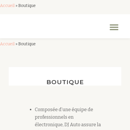
Accueil
»
Boutique
Aller
au
Dép
contenu
la
nav
Accueil
»
Boutique
BOUTIQUE
Composée d’une équipe de
professionnels en
électronique, DJ Auto assure la