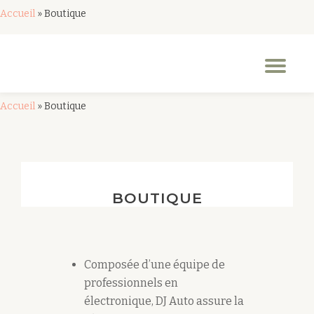
Accueil
»
Boutique
Aller
au
Dép
contenu
la
nav
Accueil
»
Boutique
BOUTIQUE
Composée d’une équipe de
professionnels en
électronique, DJ Auto assure la