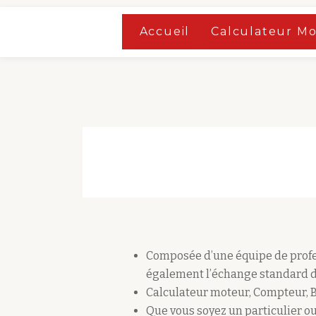
Accueil
»
Boutique
Accueil
Calculateur M
Aller
Accueil
»
Boutique
au
contenu
Composée d’une équipe de profes
également l’échange standard d
Calculateur moteur, Compteur, 
Que vous soyez un particulier ou