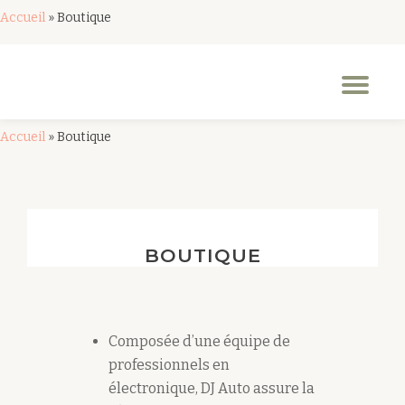
Accueil
»
Boutique
Aller
au
Dép
contenu
la
nav
Accueil
»
Boutique
BOUTIQUE
Composée d’une équipe de
professionnels en
électronique, DJ Auto assure la