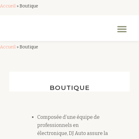
Accueil
»
Boutique
Aller
au
Dép
contenu
la
nav
Accueil
»
Boutique
BOUTIQUE
Composée d’une équipe de
professionnels en
électronique, DJ Auto assure la