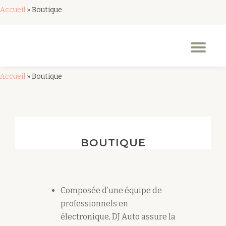
Accueil
»
Boutique
Aller
au
Dép
contenu
la
nav
Accueil
»
Boutique
BOUTIQUE
Composée d’une équipe de
professionnels en
électronique, DJ Auto assure la