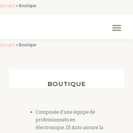
Accueil
»
Boutique
Aller
au
Dép
contenu
la
nav
Accueil
»
Boutique
BOUTIQUE
Composée d’une équipe de
professionnels en
électronique, DJ Auto assure la