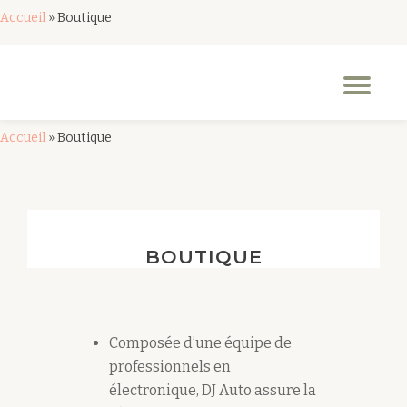
Accueil
»
Boutique
Aller
au
Dép
contenu
la
nav
Accueil
»
Boutique
BOUTIQUE
Composée d’une équipe de
professionnels en
électronique, DJ Auto assure la