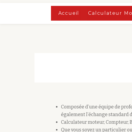
Accueil
»
Boutique
Accueil
Calculateur M
Aller
Accueil
»
Boutique
au
contenu
Composée d’une équipe de profes
également l’échange standard d
Calculateur moteur, Compteur, 
Que vous soyez un particulier ou