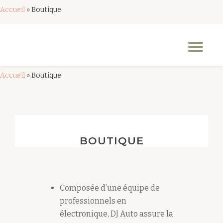
Accueil
»
Boutique
Aller
au
Dép
contenu
la
nav
Accueil
»
Boutique
BOUTIQUE
Composée d’une équipe de
professionnels en
électronique, DJ Auto assure la