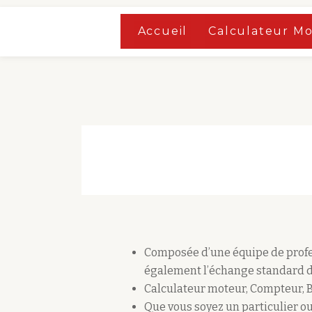
Accueil
»
Boutique
Accueil
Calculateur M
Aller
Accueil
»
Boutique
au
contenu
Composée d’une équipe de profes
également l’échange standard d
Calculateur moteur, Compteur, 
Que vous soyez un particulier ou