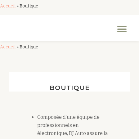
Accueil
»
Boutique
Aller
au
Dép
contenu
la
nav
Accueil
»
Boutique
BOUTIQUE
Composée d’une équipe de
professionnels en
électronique, DJ Auto assure la