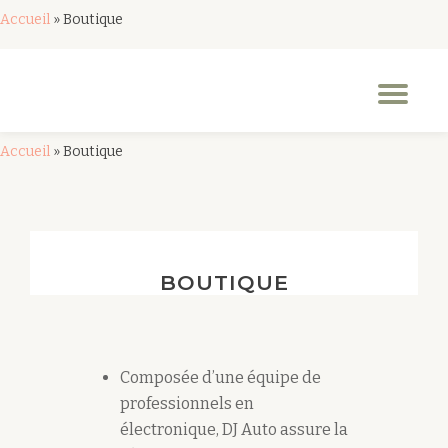
Accueil
»
Boutique
Aller
au
Dép
contenu
la
nav
Accueil
»
Boutique
BOUTIQUE
Composée d’une équipe de
professionnels en
électronique, DJ Auto assure la