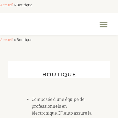
Accueil
»
Boutique
Aller
au
Dép
contenu
la
nav
Accueil
»
Boutique
BOUTIQUE
Composée d’une équipe de
professionnels en
électronique, DJ Auto assure la