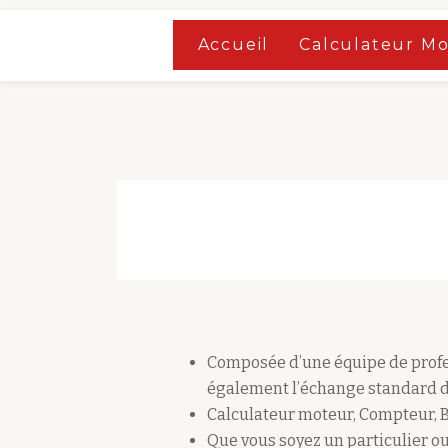
Accueil
»
Boutique
Accueil
Calculateur M
Aller
Accueil
»
Boutique
au
contenu
Composée d’une équipe de profes
également l’échange standard d
Calculateur moteur, Compteur, 
Que vous soyez un particulier ou