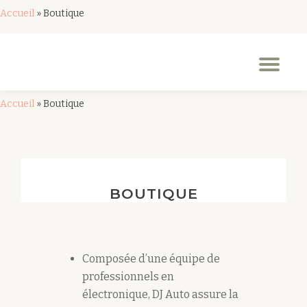
Accueil
»
Boutique
Aller
au
Dép
contenu
la
nav
Accueil
»
Boutique
BOUTIQUE
Composée d’une équipe de
professionnels en
électronique, DJ Auto assure la