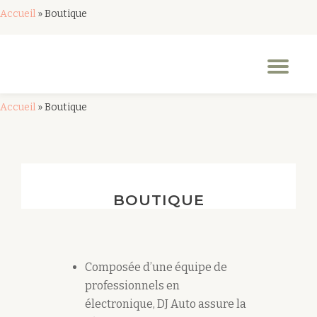
Accueil
»
Boutique
Aller
au
Dép
contenu
la
nav
Accueil
»
Boutique
BOUTIQUE
Composée d’une équipe de
professionnels en
électronique, DJ Auto assure la