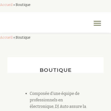
Accueil
»
Boutique
Aller
au
Dép
contenu
la
nav
Accueil
»
Boutique
BOUTIQUE
Composée d’une équipe de
professionnels en
électronique, DJ Auto assure la