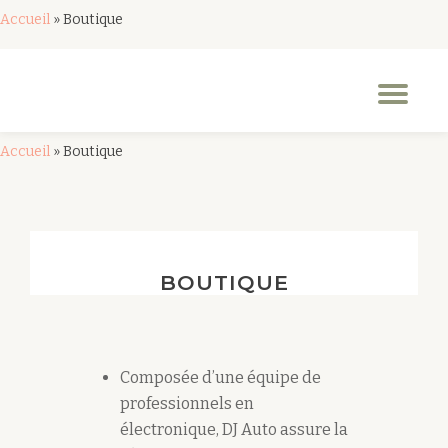
Accueil
»
Boutique
Aller
au
Dép
contenu
la
nav
Accueil
»
Boutique
BOUTIQUE
Composée d’une équipe de
professionnels en
électronique, DJ Auto assure la