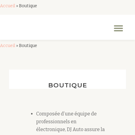
Accueil
»
Boutique
Aller
au
Dép
contenu
la
nav
Accueil
»
Boutique
BOUTIQUE
Composée d’une équipe de
professionnels en
électronique, DJ Auto assure la