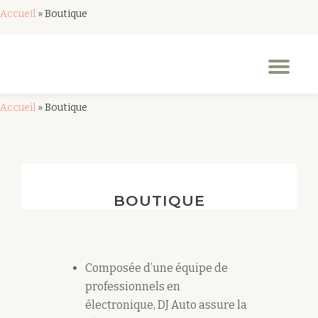
Accueil
»
Boutique
Aller
au
Dép
contenu
la
nav
Accueil
»
Boutique
BOUTIQUE
Composée d’une équipe de
professionnels en
électronique, DJ Auto assure la