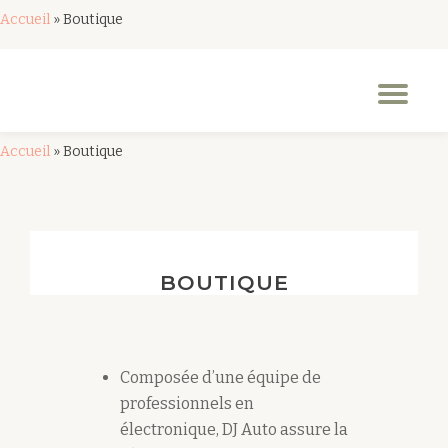
Accueil
»
Boutique
Aller
au
Dép
contenu
la
nav
Accueil
»
Boutique
BOUTIQUE
Composée d’une équipe de
professionnels en
électronique, DJ Auto assure la