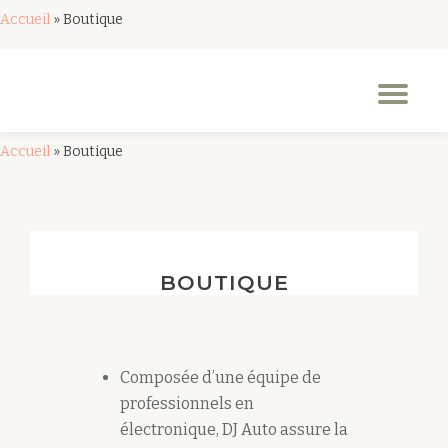
Accueil
»
Boutique
Aller
au
Dép
contenu
la
nav
Accueil
»
Boutique
BOUTIQUE
Composée d’une équipe de
professionnels en
électronique, DJ Auto assure la