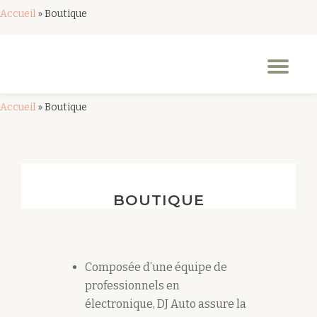
Accueil
»
Boutique
Aller
au
Dép
contenu
la
nav
Accueil
»
Boutique
BOUTIQUE
Composée d’une équipe de
professionnels en
électronique, DJ Auto assure la