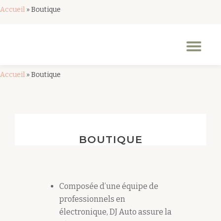
Accueil
»
Boutique
Aller
au
Dép
contenu
la
nav
Accueil
»
Boutique
BOUTIQUE
Composée d’une équipe de
professionnels en
électronique, DJ Auto assure la