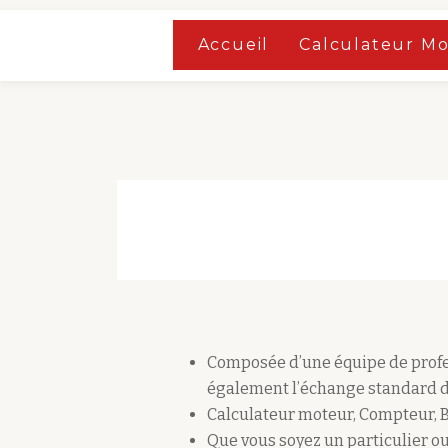
Accueil
»
Boutique
Accueil
Calculateur M
Aller
Accueil
»
Boutique
au
contenu
Composée d’une équipe de profes
également l’échange standard d
Calculateur moteur, Compteur, 
Que vous soyez un particulier ou