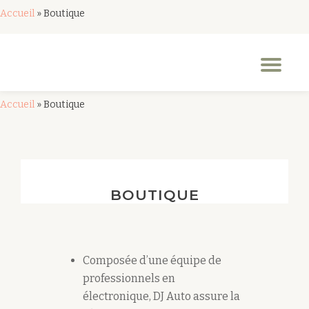
Accueil
»
Boutique
Aller
au
Dép
contenu
la
nav
Accueil
»
Boutique
BOUTIQUE
Composée d’une équipe de
professionnels en
électronique, DJ Auto assure la