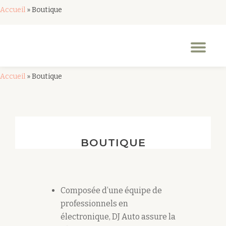
Accueil
»
Boutique
Aller
au
Dép
contenu
la
nav
Accueil
»
Boutique
BOUTIQUE
Composée d’une équipe de
professionnels en
électronique, DJ Auto assure la