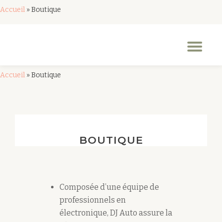
Accueil
»
Boutique
Aller
au
Dép
contenu
la
nav
Accueil
»
Boutique
BOUTIQUE
Composée d’une équipe de
professionnels en
électronique, DJ Auto assure la