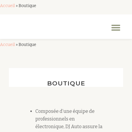
Accueil
»
Boutique
Aller
au
Dép
contenu
la
nav
Accueil
»
Boutique
BOUTIQUE
Composée d’une équipe de
professionnels en
électronique, DJ Auto assure la