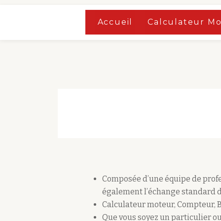
Accueil
»
Boutique
Accueil
Calculateur M
Aller
Accueil
»
Boutique
au
contenu
Composée d’une équipe de profes
également l’échange standard d
Calculateur moteur, Compteur, 
Que vous soyez un particulier ou