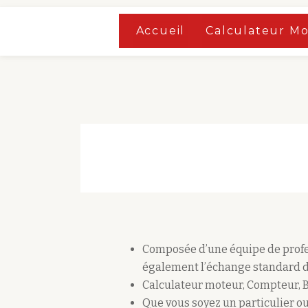
Accueil
»
Boutique
Accueil
Calculateur M
Aller
Accueil
»
Boutique
au
contenu
Composée d’une équipe de profes
également l’échange standard d
Calculateur moteur, Compteur, 
Que vous soyez un particulier ou