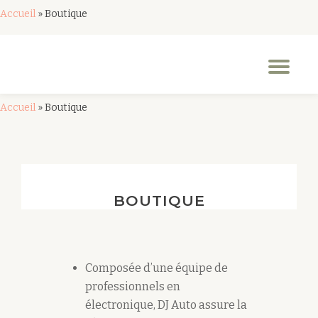
Accueil
»
Boutique
Aller
au
Dép
contenu
la
nav
Accueil
»
Boutique
BOUTIQUE
Composée d’une équipe de
professionnels en
électronique, DJ Auto assure la