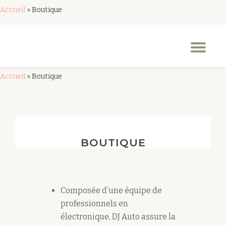
Accueil
»
Boutique
Aller
au
Dép
contenu
la
nav
Accueil
»
Boutique
BOUTIQUE
Composée d’une équipe de
professionnels en
électronique, DJ Auto assure la