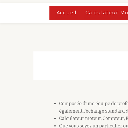
Accueil
»
Boutique
Accueil
Calculateur M
Aller
Accueil
»
Boutique
au
contenu
Composée d’une équipe de profes
également l’échange standard d
Calculateur moteur, Compteur, 
Que vous soyez un particulier ou