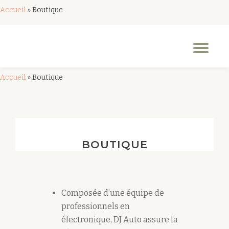
Accueil
»
Boutique
Aller
au
Dép
contenu
la
nav
Accueil
»
Boutique
BOUTIQUE
Composée d’une équipe de
professionnels en
électronique, DJ Auto assure la