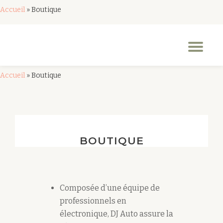
Accueil
»
Boutique
Aller
au
Dép
contenu
la
nav
Accueil
»
Boutique
BOUTIQUE
Composée d’une équipe de
professionnels en
électronique, DJ Auto assure la