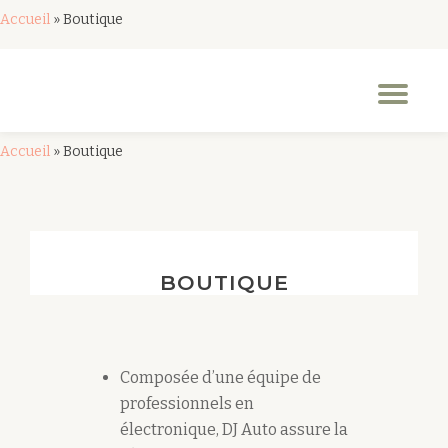
Accueil
»
Boutique
Aller
au
Dép
contenu
la
nav
Accueil
»
Boutique
BOUTIQUE
Composée d’une équipe de
professionnels en
électronique, DJ Auto assure la