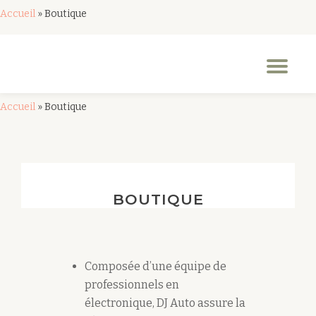
Accueil
»
Boutique
Aller
au
Dép
contenu
la
nav
Accueil
»
Boutique
BOUTIQUE
Composée d’une équipe de
professionnels en
électronique, DJ Auto assure la