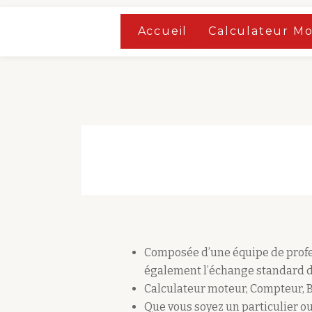
Accueil
»
Boutique
Accueil
Calculateur M
Aller
Accueil
»
Boutique
au
contenu
Composée d’une équipe de profes
également l’échange standard d
Calculateur moteur, Compteur, 
Que vous soyez un particulier ou