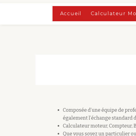
Accueil
»
Boutique
Accueil
Calculateur M
Aller
Accueil
»
Boutique
au
contenu
Composée d’une équipe de profes
également l’échange standard d
Calculateur moteur, Compteur, 
Que vous soyez un particulier ou