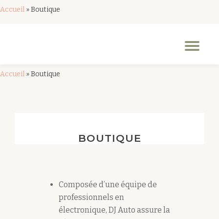
Accueil
»
Boutique
Aller
au
Dép
contenu
la
nav
Accueil
»
Boutique
BOUTIQUE
Composée d’une équipe de
professionnels en
électronique, DJ Auto assure la