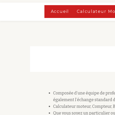
Accueil
»
Boutique
Accueil
Calculateur M
Aller
Accueil
»
Boutique
au
contenu
Composée d’une équipe de profes
également l’échange standard d
Calculateur moteur, Compteur, 
Que vous soyez un particulier ou