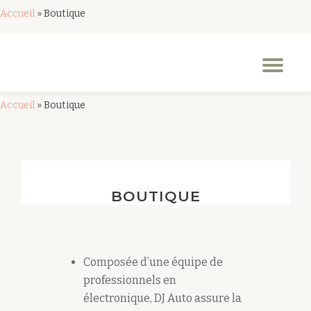
Accueil
»
Boutique
Aller
au
Dép
contenu
la
nav
Accueil
»
Boutique
BOUTIQUE
Composée d’une équipe de
professionnels en
électronique, DJ Auto assure la