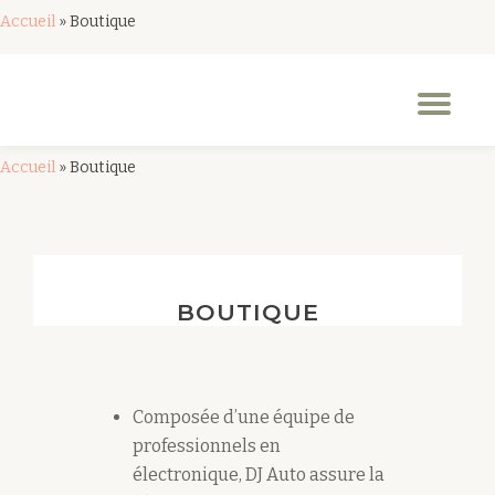
Accueil
»
Boutique
Aller
au
Dép
contenu
la
nav
Accueil
»
Boutique
BOUTIQUE
Composée d’une équipe de
professionnels en
électronique, DJ Auto assure la