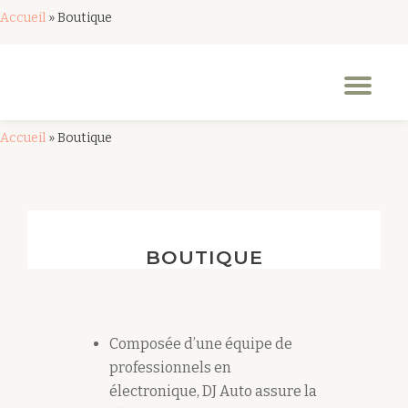
Accueil
»
Boutique
Aller
au
Dép
contenu
la
nav
Accueil
»
Boutique
BOUTIQUE
Composée d’une équipe de
professionnels en
électronique, DJ Auto assure la