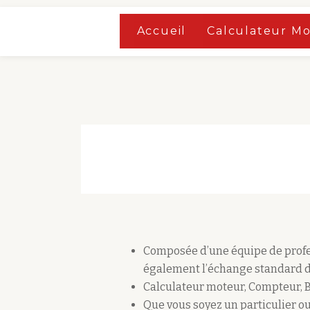
Accueil
»
Boutique
Accueil
Calculateur M
Aller
Accueil
»
Boutique
au
contenu
Composée d’une équipe de profes
également l’échange standard d
Calculateur moteur, Compteur, 
Que vous soyez un particulier ou