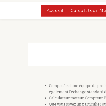
Accueil
»
Boutique
Accueil
Calculateur M
Aller
Accueil
»
Boutique
au
contenu
Composée d’une équipe de profes
également l’échange standard d
Calculateur moteur, Compteur, 
Que vous soyez un particulier ou